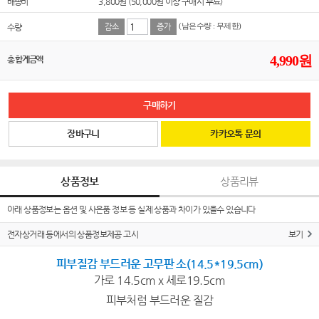
배송비
3,800원 (50,000원 이상 구매시 무료)
수량
감소
증가
(남은수량 : 무제한)
4,990
원
총 합계금액
구매하기
장바구니
카카오톡 문의
상품정보
상품리뷰
아래 상품정보는 옵션 및 사은품 정보 등 실제 상품과 차이가 있을수 있습니다
전자상거래 등에서의 상품정보제공 고시
보기
피부질감 부드러운 고무판 소(14.5*19.5cm)
가로 14.5cm x 세로19.5cm
피부처럼 부드러운 질감