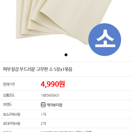
피부질감 부드러운 고무판 소 5장x1묶음
4,990
원
판매가격
상품코드
1685430431
브랜드
케이뷰티랩
최소구매수량
1개
최대구매수량
2개