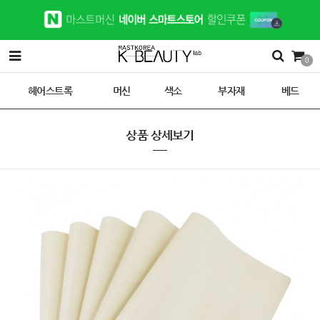
0
헤어스트록
머신
색소
부자재
베드
상품 상세보기