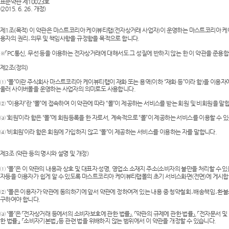
표준약관 제10023호
(2015. 6. 26. 개정)
제1조(목적) 이 약관은 마스트코리아 케이뷰티랩(전자상거래 사업자)이 운영하는 마스트코리아 케이뷰
용자의 권리․의무 및 책임사항을 규정함을 목적으로 합니다.
※「PC통신, 무선 등을 이용하는 전자상거래에 대해서도 그 성질에 반하지 않는 한 이 약관을 준용합
제2조(정의)
① “몰”이란 주식회사 마스트코리아 케이뷰티랩이 재화 또는 용역(이하 “재화 등”이라 함)을 이용
울러 사이버몰을 운영하는 사업자의 의미로도 사용합니다.
② “이용자”란 “몰”에 접속하여 이 약관에 따라 “몰”이 제공하는 서비스를 받는 회원 및 비회원을 말
③ ‘회원’이라 함은 “몰”에 회원등록을 한 자로서, 계속적으로 “몰”이 제공하는 서비스를 이용할 수 
④ ‘비회원’이라 함은 회원에 가입하지 않고 “몰”이 제공하는 서비스를 이용하는 자를 말합니다.
제3조 (약관 등의 명시와 설명 및 개정)
① “몰”은 이 약관의 내용과 상호 및 대표자 성명, 영업소 소재지 주소(소비자의 불만을 처리할 
자등을 이용자가 쉽게 알 수 있도록 마스트코리아 케이뷰티랩몰의 초기 서비스화면(전면)에 게시합니다
② “몰은 이용자가 약관에 동의하기에 앞서 약관에 정하여져 있는 내용 중 청약철회․배송책임․환불
구하여야 합니다.
③ “몰”은 「전자상거래 등에서의 소비자보호에 관한 법률」, 「약관의 규제에 관한 법률」, 「전자문서 및
한 법률」, 「소비자기본법」 등 관련 법을 위배하지 않는 범위에서 이 약관을 개정할 수 있습니다.