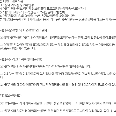
2. 타인의 정보 도용
3. “몰”에 게시된 정보의 변경
4. “몰”이 정한 정보 이외의 정보(컴퓨터 프로그램 등) 등의 송신 또는 게시
5. “몰” 기타 제3자의 저작권 등 지적재산권에 대한 침해
6. “몰” 기타 제3자의 명예를 손상시키거나 업무를 방해하는 행위
7. 외설 또는 폭력적인 메시지, 화상, 음성, 기타 공서양속에 반하는 정보를 몰에 공개 또는 게시하
제21조(연결“몰”과 피연결“몰” 간의 관계)
① 상위 “몰”과 하위 “몰”이 하이퍼링크(예: 하이퍼링크의 대상에는 문자, 그림 및 동화상 등이 포함
② 연결“몰”은 피연결“몰”이 독자적으로 제공하는 재화 등에 의하여 이용자와 행하는 거래에 대해서
한 보증 책임을 지지 않습니다.
제22조(저작권의 귀속 및 이용제한)
① “몰“이 작성한 저작물에 대한 저작권 기타 지적재산권은 ”몰“에 귀속합니다.
② 이용자는 “몰”을 이용함으로써 얻은 정보 중 “몰”에게 지적재산권이 귀속된 정보를 “몰”의 사전 
다.
③ “몰”은 약정에 따라 이용자에게 귀속된 저작권을 사용하는 경우 당해 이용자에게 통보하여야 합
제23조(분쟁해결)
① “몰”은 이용자가 제기하는 정당한 의견이나 불만을 반영하고 그 피해를 보상처리하기 위하여 
② “몰”은 이용자로부터 제출되는 불만사항 및 의견은 우선적으로 그 사항을 처리합니다. 다만, 신