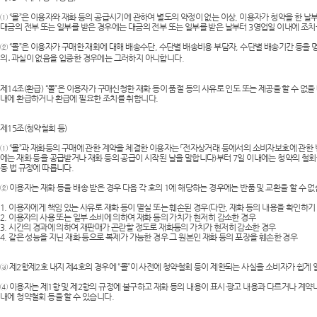
① “몰”은 이용자와 재화 등의 공급시기에 관하여 별도의 약정이 없는 이상, 이용자가 청약을 한 날부터
대금의 전부 또는 일부를 받은 경우에는 대금의 전부 또는 일부를 받은 날부터 3영업일 이내에 조치를
② “몰”은 이용자가 구매한 재화에 대해 배송수단, 수단별 배송비용 부담자, 수단별 배송기간 등을 
의․과실이 없음을 입증한 경우에는 그러하지 아니합니다.
제14조(환급) “몰”은 이용자가 구매신청한 재화 등이 품절 등의 사유로 인도 또는 제공을 할 수 
내에 환급하거나 환급에 필요한 조치를 취합니다.
제15조(청약철회 등)
① “몰”과 재화등의 구매에 관한 계약을 체결한 이용자는 「전자상거래 등에서의 소비자보호에 관한 법
에는 재화 등을 공급받거나 재화 등의 공급이 시작된 날을 말합니다)부터 7일 이내에는 청약의 철회
동 법 규정에 따릅니다.
② 이용자는 재화 등을 배송 받은 경우 다음 각 호의 1에 해당하는 경우에는 반품 및 교환을 할 수 없
1. 이용자에게 책임 있는 사유로 재화 등이 멸실 또는 훼손된 경우(다만, 재화 등의 내용을 확인하
2. 이용자의 사용 또는 일부 소비에 의하여 재화 등의 가치가 현저히 감소한 경우
3. 시간의 경과에 의하여 재판매가 곤란할 정도로 재화등의 가치가 현저히 감소한 경우
4. 같은 성능을 지닌 재화 등으로 복제가 가능한 경우 그 원본인 재화 등의 포장을 훼손한 경우
③ 제2항제2호 내지 제4호의 경우에 “몰”이 사전에 청약철회 등이 제한되는 사실을 소비자가 쉽게
④ 이용자는 제1항 및 제2항의 규정에 불구하고 재화 등의 내용이 표시·광고 내용과 다르거나 계약내용
내에 청약철회 등을 할 수 있습니다.