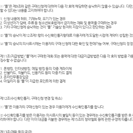
① “몰”은 제9조와 같은 구매신청에 대하여 다음 각 호에 해당하면 승낙하지 않을 수 있습니다. 
할 수 있다는 내용을 고지하여야 합니다.
1. 신청 내용에 허위, 기재누락, 오기가 있는 경우
2. 미성년자가 담배, 주류 등 청소년보호법에서 금지하는 재화 및 용역을 구매하는 경우
3. 기타 구매신청에 승낙하는 것이 “몰” 기술상 현저히 지장이 있다고 판단하는 경우
② “몰”의 승낙이 제12조제1항의 수신확인통지형태로 이용자에게 도달한 시점에 계약이 성립한 것
③ “몰”의 승낙의 의사표시에는 이용자의 구매 신청에 대한 확인 및 판매가능 여부, 구매신청의 정정
제11조(지급방법) “몰”에서 구매한 재화 또는 용역에 대한 대금지급방법은 다음 각 호의 방법중 가
징수할 수 없습니다.
1. 폰뱅킹, 인터넷뱅킹, 메일 뱅킹 등의 각종 계좌이체
2. 선불카드, 직불카드, 신용카드 등의 각종 카드 결제
3. 온라인무통장입금
4. 마일리지 등 “몰”이 지급한 포인트에 의한 결제
제12조(수신확인통지․구매신청 변경 및 취소)
① “몰”은 이용자의 구매신청이 있는 경우 이용자에게 수신확인통지를 합니다.
② 수신확인통지를 받은 이용자는 의사표시의 불일치 등이 있는 경우에는 수신확인통지를 받은 후 즉시
리하여야 합니다. 다만 이미 대금을 지불한 경우에는 제15조의 청약철회 등에 관한 규정에 따릅니다
제13조(재화 등의 공급)