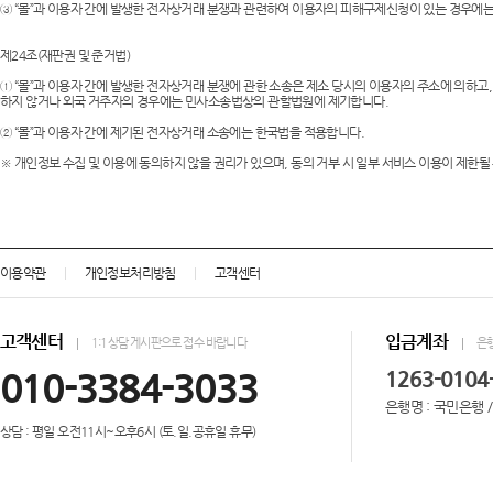
③ “몰”과 이용자 간에 발생한 전자상거래 분쟁과 관련하여 이용자의 피해구제신청이 있는 경우에
제24조(재판권 및 준거법)
① “몰”과 이용자 간에 발생한 전자상거래 분쟁에 관한 소송은 제소 당시의 이용자의 주소에 의하고
하지 않거나 외국 거주자의 경우에는 민사소송법상의 관할법원에 제기합니다.
② “몰”과 이용자 간에 제기된 전자상거래 소송에는 한국법을 적용합니다.
※ 개인정보 수집 및 이용에 동의하지 않을 권리가 있으며, 동의 거부 시 일부 서비스 이용이 제한될
이용약관
개인정보처리방침
고객센터
고객센터
입금계좌
1:1상담 게시판으로 접수 바랍니다
은
010-3384-3033
1263-0104
은행명 : 국민은행 
상담 : 평일 오전11시~오후6시 (토.일.공휴일 휴무)