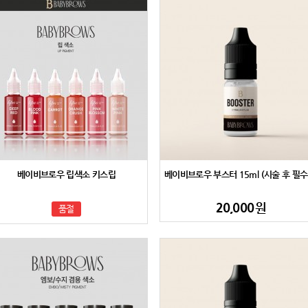
베이비브로우 립색소 키스립
베이비브로우 부스터 15ml (시술 후 필수
소)
20,000
원
품절