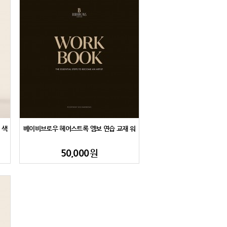
 색
베이비브로우 헤어스트록 엠보 연습 교재 워
크북 총62페이지
50,000
원