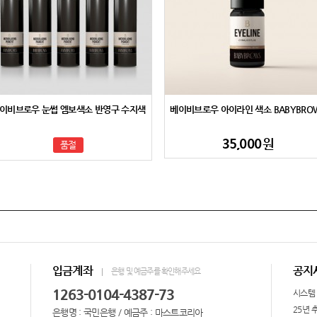
이비브로우 눈썹 엠보색소 반영구 수지색
베이비브로우 아이라인 색소 BABYBRO
소 겸용 15ml
카본블랙 15ml
35,000
원
품절
입금계좌
공지
은행 및 예금주를 확인해주세요
1263-0104-4387-73
시스템
25년 
은행명 : 국민은행 / 예금주 : 마스트코리아