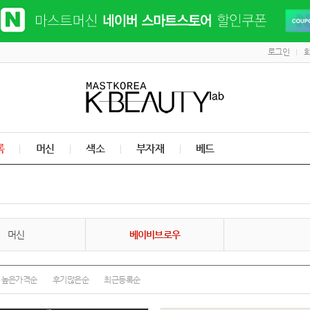
로그인
록
머신
색소
부자재
베드
머신
베이비브로우
높은가격순
후기많은순
최근등록순