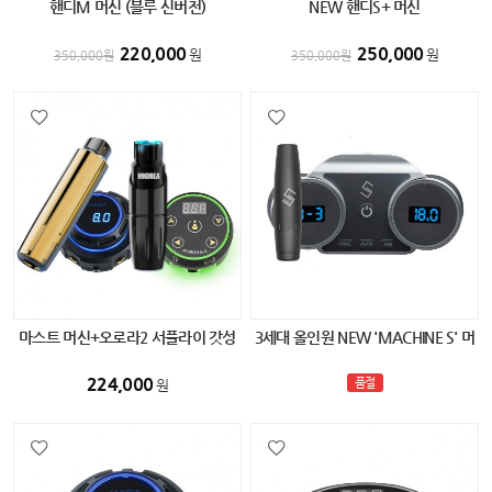
핸디M 머신 (블루 신버전)
NEW 핸디S+ 머신
220,000
250,000
원
원
350,000
원
350,000
원
마스트 머신+오로라2 서플라이 갓성
3세대 올인원 NEW 'MACHINE S' 머
비 세트
신S ver2.0
224,000
품절
원