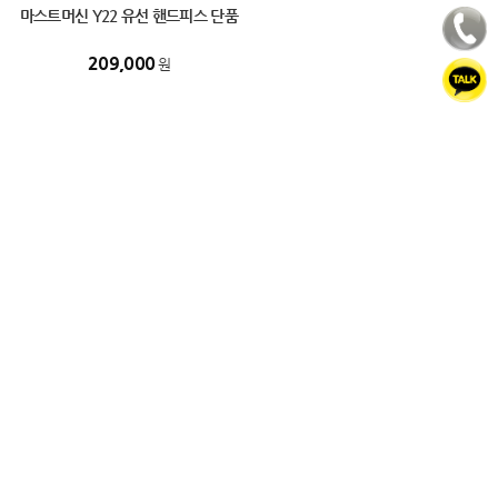
마스트머신 Y22 유선 핸드피스 단품
209,000
원
PC버전
1:1상담
고객센터
010-3384-3033
상담 : 평일 오전11시~오후6시 (토.일.공휴일 휴무)
국민은행
1263-0104-4387-73
예금주 : 마스트코리아
마스트코리아 케이뷰티랩
대표자 : 최승혁
부산광역시 해운대구 마린시티1로 167, 카멜리아 1405호
고객센터 : 010-3384-3033
사업자등록번호 : 792-18-02121
통신판매업신고 : 제2024-부산해운대-0728호
E-mail : tmdgur5527@naver.com