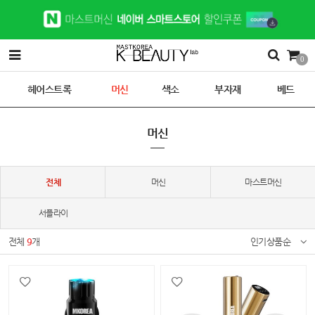
0
헤어스트록
머신
색소
부자재
베드
머신
전체
머신
마스트머신
서플라이
전체
9
개
인기상품순